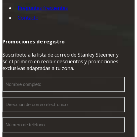
Preguntas frecuentes
Contacto
Promociones de registro
Suscríbete a la lista de correo de Stanley Steemer y
sé el primero en recibir descuentos y promociones
exclusivas adaptadas a tu zona.
Nombre
completo
Dirección
de
correo
electrónico
Número
de
teléfono