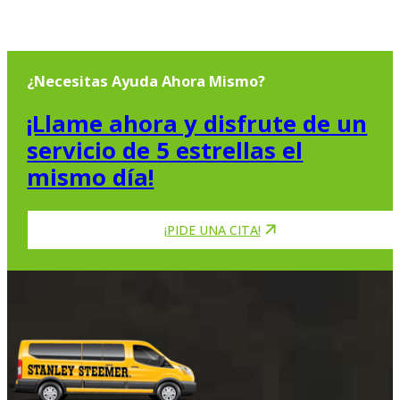
¿Necesitas Ayuda Ahora Mismo?
¡Llame ahora y disfrute de un
servicio de 5 estrellas el
mismo día!
¡PIDE UNA CITA!