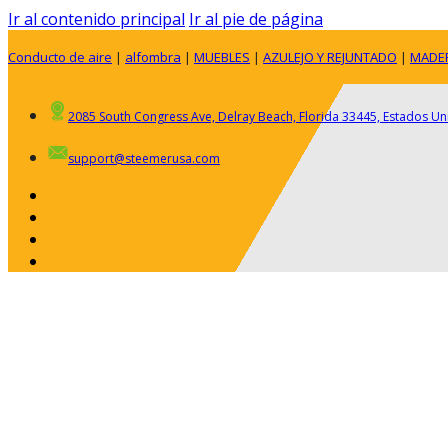
Ir al contenido principal
Ir al pie de página
Conducto de aire
|
alfombra
|
MUEBLES
|
AZULEJO Y REJUNTADO
|
MADE
2085 South Congress Ave, Delray Beach, Florida 33445, Estados U
support@steemerusa.com
ACERCA DE
RESIDENCIAL