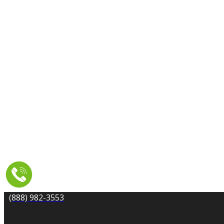
LIMPIEZA DE ALFOMBRAS
LIMPIEZA DE CONDUCTOS DE SECADORA
REMEDIACIÓN DE MOHO
LIMPIEZA DE AZULEJOS Y BOQUILLAS
LIMPIEZA DE TAPICERÍA Y MUEBLES
REPARACIÓN DE DAÑOS POR AGUA
ÁREA DE SERVICIO
RECURSOS
CUPONES
CONTACTO
(888) 982-3553