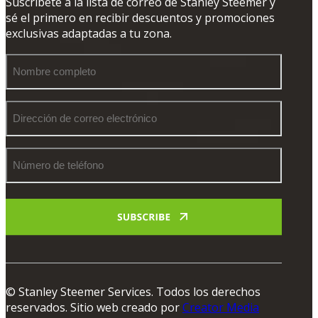
Suscríbete a la lista de correo de Stanley Steemer y
sé el primero en recibir descuentos y promociones
exclusivas adaptadas a tu zona.
Nombre
completo
Dirección
de
correo
electrónico
Número
de
teléfono
© Stanley Steemer Services. Todos los derechos
reservados. Sitio web creado por
Creator Media