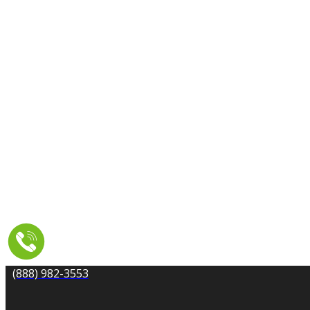
LIMPIEZA DE ALFOMBRAS
LIMPIEZA DE CONDUCTOS DE SECADORA
REMEDIACIÓN DE MOHO
LIMPIEZA DE AZULEJOS Y BOQUILLAS
LIMPIEZA DE TAPICERÍA Y MUEBLES
REPARACIÓN DE DAÑOS POR AGUA
ÁREA DE SERVICIO
RECURSOS
CUPONES
CONTACTO
(888) 982-3553