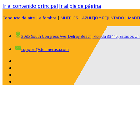
Ir al contenido principal
Ir al pie de página
Conducto de aire
|
alfombra
|
MUEBLES
|
AZULEJO Y REJUNTADO
|
MADE
2085 South Congress Ave, Delray Beach, Florida 33445, Estados U
support@steemerusa.com
ACERCA DE
RESIDENCIAL